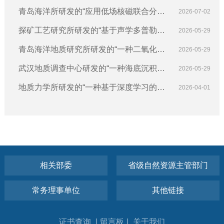
明专利
人工热储的压裂泵注工艺”获国家发明专利
青岛海洋所研发的“应用低场核磁联合分析
2026-07-02
冻土声学性质的方法及其装置”获国家发明
探矿工艺研究所研发的“基于声学多普勒流
2026-05-29
专利
速剖面仪的潜流精确测量方法与系统”获国
青岛海洋地质研究所研发的“一种二氧化碳
2026-05-29
家发明专利
地层水反应沉淀动态可视化模拟系统及方
武汉地质调查中心研发的“一种海底沉积速
2026-05-29
法”获国家发明专利
率和地层孔隙率分布的反演方法及应用”获
地质力学所研发的“一种基于深度学习的地
2026-04-01
国家发明专利
震卤水储层响应特征识别方法”获国家发明
专利
相关部委
省级自然资源主管部门
常务理事单位
其他链接
证书查询
|
留言板
|
关于我们