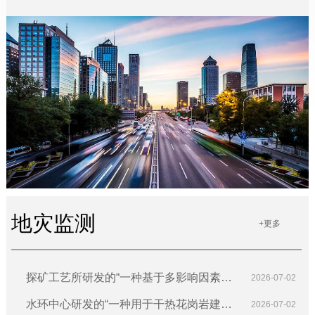
地灾监测
+更多
探矿工艺所研发的“一种基于多影响因素分
2026-07-02
析的山体崩塌的预警方法及系统”获国家发
水环中心研发的“一种用于干热花岗岩建造
2026-07-02