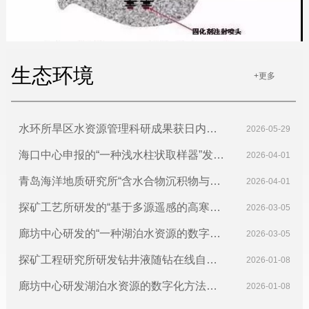
生态环境
+更多
水环所旱区水资源管理科研成果获日内瓦
2026-05-29
国际发明展金奖
海口中心申报的“一种浅水柱状取样器”发明
2026-04-01
专利获得国家发明专利
青岛海洋地质研究所“含水合物沉积物与压
2026-04-01
裂支撑剂嵌入行为的观测装置及方法”获国
探矿工艺所研发的“基于多源遥感的高寒湿
2026-03-05
家发明专利
地动态监测与健康评价方法及系统”获国家
廊坊中心研发的“一种湖泊水资源的数字化
2026-03-05
发明专利授权
方法、系统、设备及介质”获国家发明专利
探矿工程研究所研发钻井液随钻在线自动
2026-01-08
授权
配制系统及方法获国家发明专利授权
廊坊中心研发湖泊水资源的数字化方法、
2026-01-08
系统、设备及介质获发明专利授权